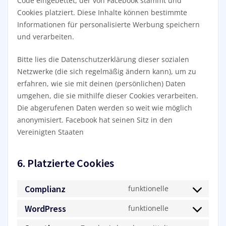
Code eingebettet, der von Facebook stammt und
Cookies platziert. Diese Inhalte können bestimmte
Informationen für personalisierte Werbung speichern
und verarbeiten.
Bitte lies die Datenschutzerklärung dieser sozialen
Netzwerke (die sich regelmäßig ändern kann), um zu
erfahren, wie sie mit deinen (persönlichen) Daten
umgehen, die sie mithilfe dieser Cookies verarbeiten.
Die abgerufenen Daten werden so weit wie möglich
anonymisiert. Facebook hat seinen Sitz in den
Vereinigten Staaten
6. Platzierte Cookies
Complianz
funktionelle
Consent
to
WordPress
funktionelle
Consent
service
to